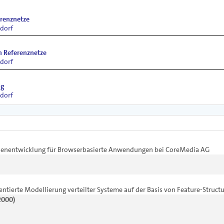
renznetze
dorf
 Referenznetze
dorf
ug
dorf
ächenentwicklung für Browserbasierte Anwendungen bei CoreMedia AG
entierte Modellierung verteilter Systeme auf der Basis von Feature-Struct
2000)