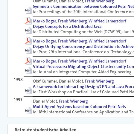
Olaf Kummer, Daniel Moldt,
Frank Wienberg
Symmetric Communication between Coloured Petri Net 
In:
Proceedings of the 20th International Conference on
Marko Boger
,
Frank Wienberg
,
Winfried Lamersdorf
Dejay: Concepts for a Distributed Java
In:
Distributed Computing on the Web (DCW´99), Juni 9
Marko Boger
,
Frank Wienberg
,
Winfried Lamersdorf
Dejay: Unifying Concurrency and Distribution to Achiev
In:
Proc. 29th International Conference on "Technology
Marko Boger
,
Frank Wienberg
,
Winfried Lamersdorf
Virtual Processors: Migrating Object-Clusters unify Co
In:
Journal on Integrated Computer-Aided Engineering
1998
Olaf Kummer, Daniel Moldt,
Frank Wienberg
A Framework for Interacting Design/CPN and Java Proc
In:
First Workshop on Practical Use of Coloured Petri N
1997
Daniel Moldt,
Frank Wienberg
Multi-Agent-Systems based on Coloured Petri Nets
In:
18th International Conference on Application and The
Betreute studentische Arbeiten