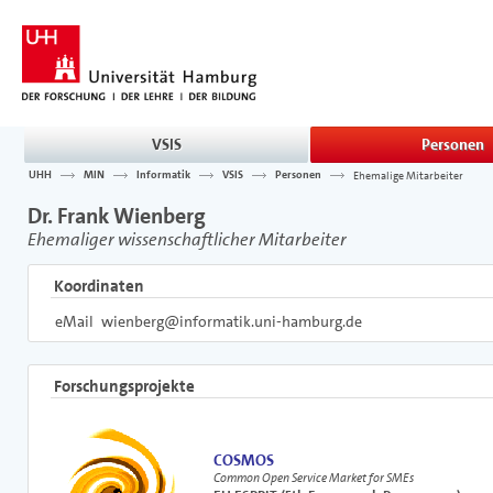
VSIS
Personen
UHH
MIN
Informatik
VSIS
Personen
Ehemalige Mitarbeiter
Dr. Frank Wienberg
Ehemaliger wissenschaftlicher Mitarbeiter
Koordinaten
eMail
wienberg@informatik.uni-hamburg.de
Forschungsprojekte
COSMOS
Common Open Service Market for SMEs