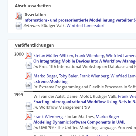
Abschlussarbeiten
Dissertation
Informations- und prozeorientierte Modellierung verteilter S
Betreuer:
Rüdiger Valk,
Winfried Lamersdorf
Veröffentlichungen
2000
Stefan Müller-Wilken
,
Frank Wienberg
,
Winfried Lamer
On Integrating Mobile Devices Into A Workflow Manag
In:
Proc. 11th International Workshop on Database and 
Marko Boger
,
Toby Baier
,
Frank Wienberg
,
Winfried Lam
Extreme Modeling
In:
Extreme Programming and Flexible Processes in Sof
1999
Wil van der Aalst, Daniel Moldt, Rüdiger Valk,
Frank Wi
Enacting Interorganizational Workflow Using Nets in N
In:
Workflow Management '99
Frank Wienberg
, Florian Matthes,
Marko Boger
Modeling Dynamic Software Components in UML
In:
UML'99 - The Unified Modeling Language. Proceedings