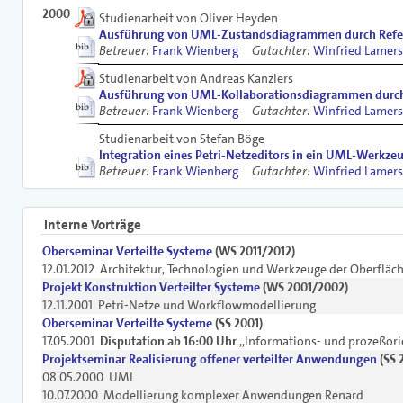
2000
Studienarbeit von Oliver Heyden
Ausführung von UML-Zustandsdiagrammen durch Refe
Betreuer:
Frank Wienberg
Gutachter:
Winfried Lamers
Studienarbeit von Andreas Kanzlers
Ausführung von UML-Kollaborationsdiagrammen durch
Betreuer:
Frank Wienberg
Gutachter:
Winfried Lamers
Studienarbeit von Stefan Böge
Integration eines Petri-Netzeditors in ein UML-Werkze
Betreuer:
Frank Wienberg
Gutachter:
Winfried Lamers
Interne Vorträge
Oberseminar Verteilte Systeme
(WS 2011/2012)
12.01.2012 Architektur, Technologien und Werkzeuge der Oberfl
Projekt Konstruktion Verteilter Systeme
(WS 2001/2002)
12.11.2001 Petri-Netze und Workflowmodellierung
Oberseminar Verteilte Systeme
(SS 2001)
17.05.2001
Disputation ab 16:00 Uhr
,,Informations- und prozeßori
Projektseminar Realisierung offener verteilter Anwendungen
(SS 
08.05.2000 UML
10.07.2000 Modellierung komplexer Anwendungen Renard