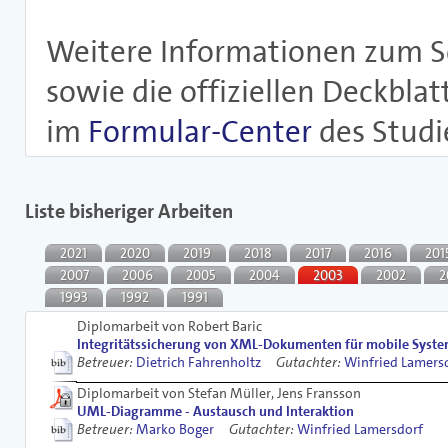
Weitere Informationen zum S
sowie die offiziellen Deckblat
im
Formular-Center
des Studi
Liste bisheriger Arbeiten
2021
2020
2019
2018
2017
2016
201
2007
2006
2005
2004
2003
2002
2
1993
1992
1991
Diplomarbeit von Robert Baric
Integritätssicherung von XML-Dokumenten für mobile Syst
Betreuer:
Dietrich Fahrenholtz
Gutachter:
Winfried Lamers
Diplomarbeit von Stefan Müller, Jens Fransson
UML-Diagramme - Austausch und Interaktion
Betreuer:
Marko Boger
Gutachter:
Winfried Lamersdorf