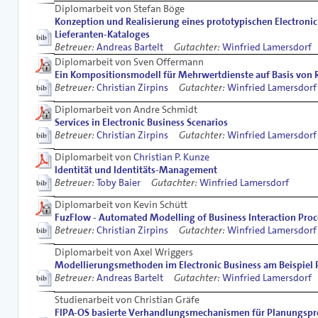
Diplomarbeit von Stefan Böge
Konzeption und Realisierung eines prototypischen Electronic
Lieferanten-Kataloges
Betreuer:
Andreas Bartelt
Gutachter:
Winfried Lamersdorf
Diplomarbeit von Sven Offermann
Ein Kompositionsmodell für Mehrwertdienste auf Basis von 
Betreuer:
Christian Zirpins
Gutachter:
Winfried Lamersdorf
Diplomarbeit von Andre Schmidt
Services in Electronic Business Scenarios
Betreuer:
Christian Zirpins
Gutachter:
Winfried Lamersdorf
Diplomarbeit von
Christian P. Kunze
Identität und Identitäts-Management
Betreuer:
Toby Baier
Gutachter:
Winfried Lamersdorf
Diplomarbeit von Kevin Schütt
FuzFlow - Automated Modelling of Business Interaction Proc
Betreuer:
Christian Zirpins
Gutachter:
Winfried Lamersdorf
Diplomarbeit von Axel Wriggers
Modellierungsmethoden im Electronic Business am Beispiel 
Betreuer:
Andreas Bartelt
Gutachter:
Winfried Lamersdorf
Studienarbeit von Christian Gräfe
FIPA-OS basierte Verhandlungsmechanismen für Planungsp