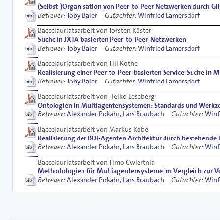
(Selbst-)Organisation von Peer-to-Peer Netzwerken durch Gl
Betreuer:
Toby Baier
Gutachter:
Winfried Lamersdorf
Baccelauriatsarbeit von Torsten Köster
Suche in JXTA-basierten Peer-to-Peer-Netzwerken
Betreuer:
Toby Baier
Gutachter:
Winfried Lamersdorf
Baccelauriatsarbeit von Till Kothe
Realisierung einer Peer-to-Peer-basierten Service-Suche in
Betreuer:
Toby Baier
Gutachter:
Winfried Lamersdorf
Baccelauriatsarbeit von Heiko Leseberg
Ontologien in Multiagentensystemen: Standards und Werkz
Betreuer:
Alexander Pokahr
,
Lars Braubach
Gutachter:
Winf
Baccelauriatsarbeit von Markus Kobe
Realisierung der BDI-Agenten Architektur durch bestehende
Betreuer:
Alexander Pokahr
,
Lars Braubach
Gutachter:
Winf
Baccelauriatsarbeit von Timo Cwiertnia
Methodologien für Multiagentensysteme im Vergleich zur V
Betreuer:
Alexander Pokahr
,
Lars Braubach
Gutachter:
Winf