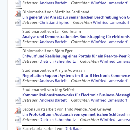
Betreuer:
Andreas Bartelt
Gutachter:
Winfried Lamersdorf
Diplomarbeit von Matthias Ferdinand
Ein generativer Ansatz zur semantischen Beschreibung von
Betreuer:
Christian Zirpins
Gutachter:
Winfried Lamersdorf
Studienarbeit von Jan Knollmann
Analyse und Demonstration des Bootstrapping für elektron
Betreuer:
Andreas Bartelt
Gutachter:
Winfried Lamersdorf
Diplomarbeit von Björn Eger
Entwurf und Realisierung eines Portals für ein Peer-to-Peer
Betreuer:
Dietrich Fahrenholtz
Gutachter:
Winfried Lamers
Studienarbeit von Afriyie Adwiraah
Negotiation Support Systems im B-to-B Electronic Commerce
Betreuer:
Andreas Bartelt
Gutachter:
Winfried Lamersdorf
Studienarbeit von Jörg Seifert
Kommunikationsframeworks für Electronic Business Messag
Betreuer:
Andreas Bartelt
Gutachter:
Winfried Lamersdorf
Baccelauriatsarbeit von Thilo Mende, Axel Griewel
Ein Protokoll zum Austausch von symmetrischen Schlüsseln 
Betreuer:
Dietrich Fahrenholtz
Gutachter:
Winfried Lamers
Baccelauriatsarbeit von
Dirk Bade