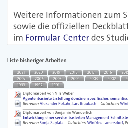
Weitere Informationen zum S
sowie die offiziellen Deckblat
im
Formular-Center
des Studi
Liste bisheriger Arbeiten
2021
2020
2019
2018
2017
2016
201
2007
2006
2005
2004
2003
2002
2
1993
1992
1991
Diplomarbeit von Nils Weber
Agentenbasierte Erstellung domänenspezifischer, semantisc
Betreuer:
Alexander Pokahr
,
Lars Braubach
Gutachter:
Winf
Diplomarbeit von Benjamin Wunderlich
Entwicklung einer service-basierten Management-Schnittstell
Betreuer:
Sonja Zaplata
Gutachter:
Winfried Lamersdorf
, P