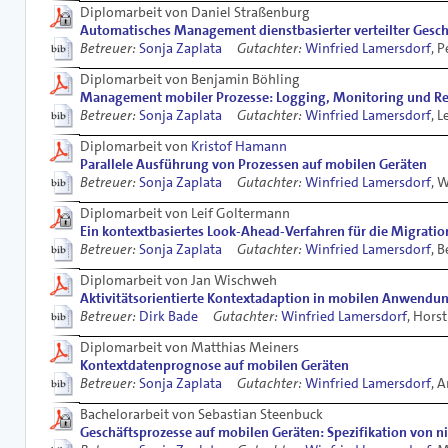
Diplomarbeit von Daniel Straßenburg
Automatisches Management dienstbasierter verteilter Gesch
Betreuer:
Sonja Zaplata
Gutachter:
Winfried Lamersdorf
, P
Diplomarbeit von Benjamin Böhling
Management mobiler Prozesse: Logging, Monitoring und R
Betreuer:
Sonja Zaplata
Gutachter:
Winfried Lamersdorf
, 
Diplomarbeit von
Kristof Hamann
Parallele Ausführung von Prozessen auf mobilen Geräten
Betreuer:
Sonja Zaplata
Gutachter:
Winfried Lamersdorf
, 
Diplomarbeit von Leif Goltermann
Ein kontextbasiertes Look-Ahead-Verfahren für die Migrat
Betreuer:
Sonja Zaplata
Gutachter:
Winfried Lamersdorf
, 
Diplomarbeit von Jan Wischweh
Aktivitätsorientierte Kontextadaption in mobilen Anwendu
Betreuer:
Dirk Bade
Gutachter:
Winfried Lamersdorf
, Hors
Diplomarbeit von Matthias Meiners
Kontextdatenprognose auf mobilen Geräten
Betreuer:
Sonja Zaplata
Gutachter:
Winfried Lamersdorf
, 
Bachelorarbeit von Sebastian Steenbuck
Geschäftsprozesse auf mobilen Geräten: Spezifikation von 