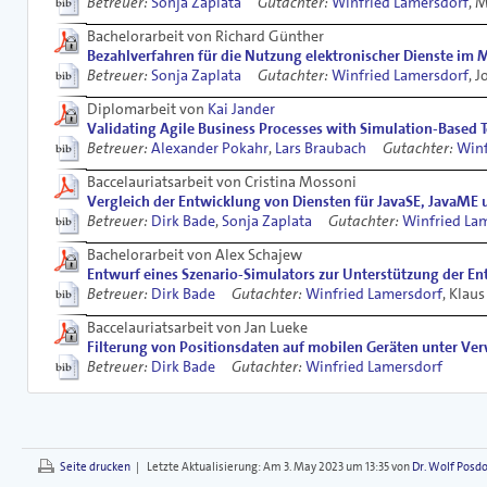
Betreuer:
Sonja Zaplata
Gutachter:
Winfried Lamersdorf
, 
Bachelorarbeit von Richard Günther
Bezahlverfahren für die Nutzung elektronischer Dienste im
Betreuer:
Sonja Zaplata
Gutachter:
Winfried Lamersdorf
, 
Diplomarbeit von
Kai Jander
Validating Agile Business Processes with Simulation-Based T
Betreuer:
Alexander Pokahr
,
Lars Braubach
Gutachter:
Winf
Baccelauriatsarbeit von Cristina Mossoni
Vergleich der Entwicklung von Diensten für JavaSE, JavaME
Betreuer:
Dirk Bade
,
Sonja Zaplata
Gutachter:
Winfried La
Bachelorarbeit von Alex Schajew
Entwurf eines Szenario-Simulators zur Unterstützung der 
Betreuer:
Dirk Bade
Gutachter:
Winfried Lamersdorf
, Klau
Baccelauriatsarbeit von Jan Lueke
Filterung von Positionsdaten auf mobilen Geräten unter V
Betreuer:
Dirk Bade
Gutachter:
Winfried Lamersdorf
Seite drucken
|
Letzte Aktualisierung:
Am 3. May 2023 um 13:35 von
Dr. Wolf Posdo