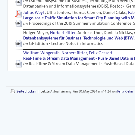
In:
Datenbanksysteme für Business, Technologie und Web (BT
Datenbanken und Informationssysteme (DBIS), Rostock, Ger
Julius Weyl
, Ulfia Lenfers, Thomas Clemen, Daniel Glake,
Fab
Large-scale Traffic Simulation for Smart City Planning with M
In:
Proceedings of the 2019 Summer Simulation Conference,
Holger Meyer,
Norbert Ritter
, Andreas Thor, Daniela Nicklas,
Datenbanksysteme für Business, Technologie und Web (BTW 
In:
GI-Edition - Lecture Notes in Informatics
Wolfram Wingerath
,
Norbert Ritter
,
Felix Gessert
Real-Time & Stream Data Management - Push-Based Data in R
In:
Real-Time & Stream Data Management - Push-Based Data i
Seite drucken
|
Letzte Aktualisierung:
Am 30. May 2024 um 14:24 von
Felix Kiehn