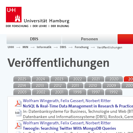
DBIS
Personen
UHH
MIN
Informatik
DBIS
Forschung
Veröffentlichungen
Veröffentlichungen
2025
2024
2023
2022
2021
2020
20
2014
2013
2012
2011
2010
2009
200
2003
2002
2001
1998
1997
1992
Wolfram Wingerath
,
Felix Gessert
,
Norbert Ritter
NoSQL & Real-Time Data Management in Research & Practic
In:
Datenbanksysteme für Business, Technologie und Web (BTW
Datenbanken und Informationssysteme (DBIS), Rostock, Ge
Wolfram Wingerath
,
Felix Gessert
,
Norbert Ritter
Twoogle: Searching Twitter With MongoDB Queries