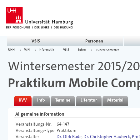
VSIS
Personen
UHH
MIN
Informatik
VSIS
Lehre
Frühere Semester
Wintersemester 2015/20
Praktikum Mobile Com
KVV
Info
Termine
Literatur
Material
Allgemeine Information
Veranstaltungs-Nr.
64-147
Veranstaltungs-Type
Praktikum
Veranstalter
Dr. Dirk Bade
,
Dr. Christopher Haubeck
,
Prof