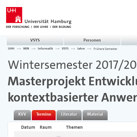
VSYS
Personen
UHH
MIN
Informatik
VSYS
Lehre
Frühere Semester
Wintersemester 2017/20
Masterprojekt Entwicklu
kontextbasierter Anw
KVV
Termine
Literatur
Material
Datum
Raum
Themen