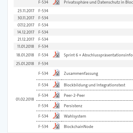
F-534
Privatssphäre und Datenschutz in Blo
23.11.2017
F-534
30.11.2017
F-534
07.12.2017
F-534
14.12.2017
F-534
21.12.2017
F-534
11.01.2018
F-534
18.01.2018
F-534
Sprint 6 + Abschlusspräsentationsinfo
25.01.2018
F-534
F-534
Zusammenfassung
F-534
Blockbildung und Integrationstest
F-534
Peer-2-Peer
01.02.2018
F-534
Persistenz
F-534
Wahlsystem
F-534
BlockchainNode