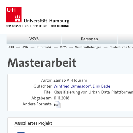
VSYS
Personen
UHH
MIN
Informatik
VSYS
Veröffentlichungen
Studentische Arb
Masterarbeit
Autor
Zainab Al-Hourani
Gutachter
Winfried Lamersdorf
,
Dirk Bade
Titel
Klassifizierung von Urban-Data-Plattformen
Abgabe am
11.11.2018
Andere Formate
Assoziiertes Projekt