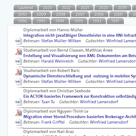
Laufend
2023
2022
2021
2020
2019
2010
2009
2008
2007
2006
2005
2
1996
1995
1994
1993
1992
1991
Diplomarbeit von Hanno Müller
Integration nicht-javafähiger Dienstleister in eine JINI-Infras
Betreuer:
Stefan Müller-Wilken
Gutachter:
Winfried Lamer
Studienarbeit von Bernd Claasen, Matthias Arwe
Erstellung und Visualisierung von XML-Dokumenten am Beis
Betreuer:
Harald Weinreich
Gutachter:
Winfried Lamersdor
Studienarbeit von Robert Baric
Dynamische Diensterschließung und -nutzung in mobilen 
Betreuer:
Stefan Müller-Wilken
Gutachter:
Winfried Lamer
Diplomarbeit von Christian Seebode
Ein ACTOR-basiertes Framework zur Konstruktion selbständ
Betreuer:
Tuan Tu
Gutachter:
Winfried Lamersdorf
Diplomarbeit von Nguyen-Thinh Le
Migration einer Stored Procedure-basierten Brokerage-Archit
Betreuer:
Frank Griffel
Gutachter:
Winfried Lamersdorf
Diplomarbeit von Nail Araz