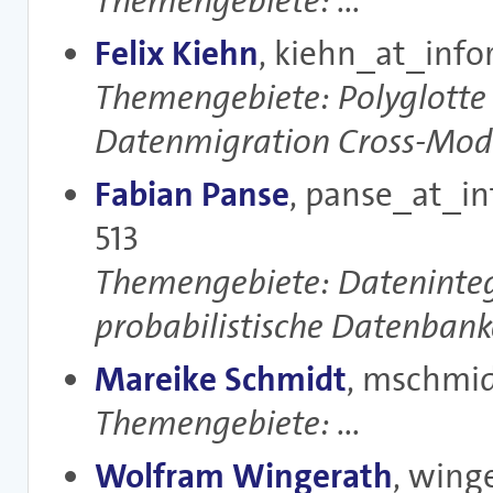
Themengebiete: ...
Felix Kiehn
, kiehn_at_inf
Themengebiete: Polyglotte 
Datenmigration Cross-Mod
Fabian Panse
, panse_at_i
513
Themengebiete: Dateninteg
probabilistische Datenban
Mareike Schmidt
, mschmi
Themengebiete: ...
Wolfram Wingerath
, wing