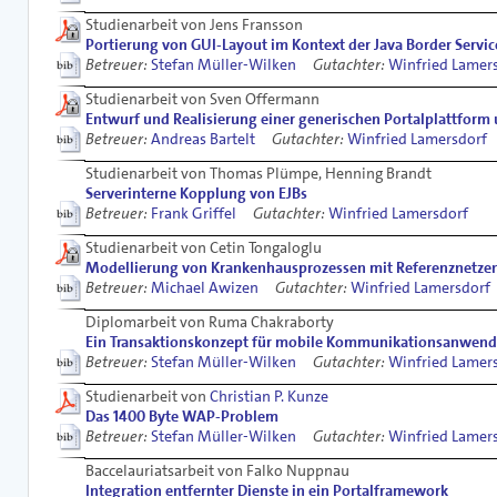
Studienarbeit von Jens Fransson
Portierung von GUI-Layout im Kontext der Java Border Servic
Betreuer:
Stefan Müller-Wilken
Gutachter:
Winfried Lamer
Studienarbeit von Sven Offermann
Entwurf und Realisierung einer generischen Portalplattfor
Betreuer:
Andreas Bartelt
Gutachter:
Winfried Lamersdorf
Studienarbeit von Thomas Plümpe, Henning Brandt
Serverinterne Kopplung von EJBs
Betreuer:
Frank Griffel
Gutachter:
Winfried Lamersdorf
Studienarbeit von Cetin Tongaloglu
Modellierung von Krankenhausprozessen mit Referenznetze
Betreuer:
Michael Awizen
Gutachter:
Winfried Lamersdorf
Diplomarbeit von Ruma Chakraborty
Ein Transaktionskonzept für mobile Kommunikationsanwen
Betreuer:
Stefan Müller-Wilken
Gutachter:
Winfried Lamer
Studienarbeit von
Christian P. Kunze
Das 1400 Byte WAP-Problem
Betreuer:
Stefan Müller-Wilken
Gutachter:
Winfried Lamer
Baccelauriatsarbeit von Falko Nuppnau
Integration entfernter Dienste in ein Portalframework