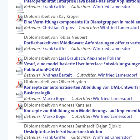
Interoperabilität Enterprise Java Beans-basierter Applikati
Betreuer:
Frank Griffel
Gutachter:
Winfried Lamersdorf
Diplomarbeit von Kay Kröger
Eine Vermittlungskomponente für Dienstgruppen in mobil
Betreuer:
Christian Zirpins
Gutachter:
Winfried Lamersdorf
Diplomarbeit von Tobias Neubert
Portierbarkeit von Middleware: Anforderungen offener ver
Betreuer:
Frank Griffel
Gutachter:
Winfried Lamersdorf
Diplomarbeit von
Lars Braubach
,
Alexander Pokahr
Vesuf, eine modellbasierte User Interface Entwicklungsumge
PublicationPORTAL
Betreuer:
Andreas Bartelt
Gutachter:
Winfried Lamersdorf
Diplomarbeit von Oliver Heyden
Konzepte zur automatisierten Abbildung von UML-Entwurfsm
Businesslogik
Betreuer:
Marko Boger
Gutachter:
Winfried Lamersdorf
Diplomarbeit von Andreas Kanzlers
Konzepte zur Abbildung von Modellierungs- auf Implementie
Betreuer:
Marko Boger
Gutachter:
Winfried Lamersdorf
Diplomarbeit von Andreas Bernhardt, Dejan Djokic
Deskriptorbasierte Softwarekonstruktion
Betreuer:
Frank Griffel
Gutachter:
Winfried Lamersdorf