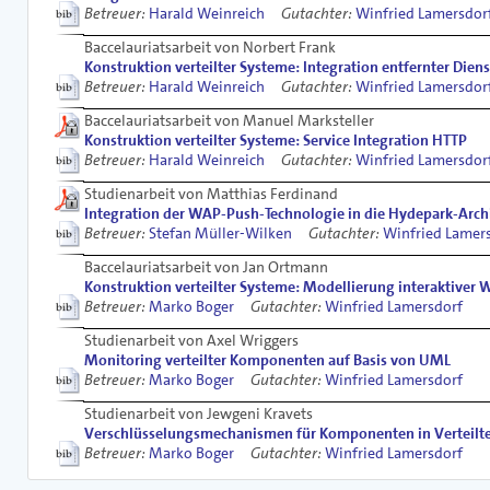
Betreuer:
Harald Weinreich
Gutachter:
Winfried Lamersdor
Baccelauriatsarbeit von Norbert Frank
Konstruktion verteilter Systeme: Integration entfernter Dien
Betreuer:
Harald Weinreich
Gutachter:
Winfried Lamersdor
Baccelauriatsarbeit von Manuel Marksteller
Konstruktion verteilter Systeme: Service Integration HTTP
Betreuer:
Harald Weinreich
Gutachter:
Winfried Lamersdor
Studienarbeit von Matthias Ferdinand
Integration der WAP-Push-Technologie in die Hydepark-Arch
Betreuer:
Stefan Müller-Wilken
Gutachter:
Winfried Lamer
Baccelauriatsarbeit von Jan Ortmann
Konstruktion verteilter Systeme: Modellierung interaktiver 
Betreuer:
Marko Boger
Gutachter:
Winfried Lamersdorf
Studienarbeit von Axel Wriggers
Monitoring verteilter Komponenten auf Basis von UML
Betreuer:
Marko Boger
Gutachter:
Winfried Lamersdorf
Studienarbeit von Jewgeni Kravets
Verschlüsselungsmechanismen für Komponenten in Verteilt
Betreuer:
Marko Boger
Gutachter:
Winfried Lamersdorf