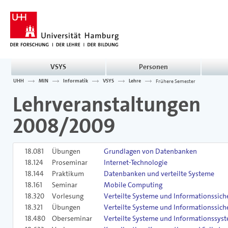
VSYS
Personen
UHH
MIN
Informatik
VSYS
Lehre
Frühere Semester
Lehrveranstaltunge
2008/2009
18.081
Übungen
Grundlagen von Datenbanken
18.124
Proseminar
Internet-Technologie
18.144
Praktikum
Datenbanken und verteilte Systeme
18.161
Seminar
Mobile Computing
18.320
Vorlesung
Verteilte Systeme und Informationssich
18.321
Übungen
Verteilte Systeme und Informationssich
18.480
Oberseminar
Verteilte Systeme und Informationssys