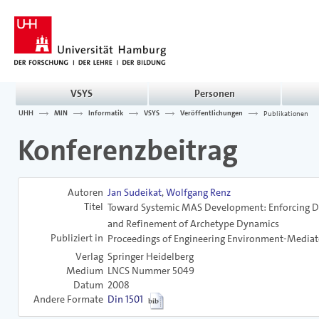
VSYS
Personen
UHH
MIN
Informatik
VSYS
Veröffentlichungen
Publikationen
Konferenzbeitrag
Autoren
Jan Sudeikat
,
Wolfgang Renz
Titel
Toward Systemic MAS Development: Enforcing De
and Refinement of Archetype Dynamics
Publiziert in
Proceedings of Engineering Environment-Media
Verlag
Springer Heidelberg
Medium
LNCS Nummer 5049
Datum
2008
Andere Formate
Din 1501