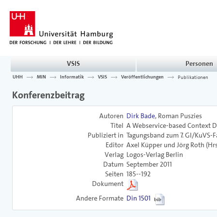
VSIS
Personen
UHH
MIN
Informatik
VSIS
Veröffentlichungen
Publikationen
Konferenzbeitrag
Autoren
Dirk Bade
, Roman Puszies
Titel
A Webservice-based Context Da
Publiziert in
Tagungsband zum 7. GI/KuVS-F
Editor
Axel Küpper und Jörg Roth (Hrs
Verlag
Logos-Verlag Berlin
Datum
September 2011
Seiten
185--192
Dokument
Andere Formate
Din 1501